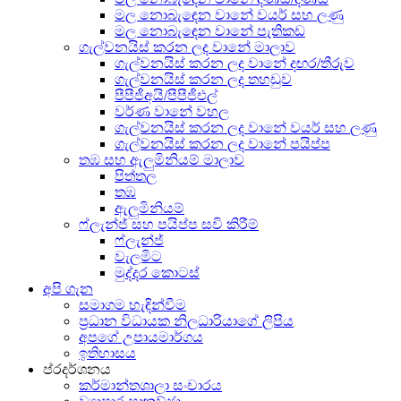
මල නොබැඳෙන වානේ වයර් සහ ලණු
මල නොබැඳෙන වානේ පැතිකඩ
ගැල්වනයිස් කරන ලද වානේ මාලාව
ගැල්වනයිස් කරන ලද වානේ දඟර/තීරුව
ගැල්වනයිස් කරන ලද තහඩුව
පීපීජීඅයි/පීපීජීඑල්
වර්ණ වානේ වහල
ගැල්වනයිස් කරන ලද වානේ වයර් සහ ලණු
ගැල්වනයිස් කරන ලද වානේ පයිප්ප
තඹ සහ ඇලුමිනියම් මාලාව
පිත්තල
තඹ
ඇලුමිනියම්
ෆ්ලැන්ජ් සහ පයිප්ප සවි කිරීම්
ෆ්ලැන්ජ්
වැලමිට
මුද්දර කොටස්
අපි ගැන
සමාගම හැඳින්වීම
ප්‍රධාන විධායක නිලධාරියාගේ ලිපිය
අපගේ උපායමාර්ගය
ඉතිහාසය
ප්රදර්ශනය
කර්මාන්තශාලා සංචාරය