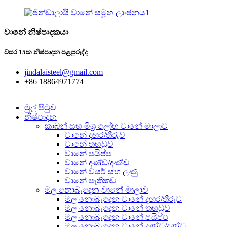
වානේ නිෂ්පාදකයා
වසර 15ක නිෂ්පාදන පළපුරුද්ද
jindalaisteel@gmail.com
+86 18864971774
මුල් පිටුව
නිෂ්පාදන
කාබන් සහ මිශ්‍ර ලෝහ වානේ මාලාව
වානේ දඟර/තීරුව
වානේ තහඩුව
වානේ පයිප්ප
වානේ දණ්ඩ/දණ්ඩ
වානේ වයර් සහ ලණු
වානේ පැතිකඩ
මල නොබැඳෙන වානේ මාලාව
මල නොබැඳෙන වානේ දඟර/තීරුව
මල නොබැඳෙන වානේ තහඩුව
මල නොබැඳෙන වානේ පයිප්ප
මල නොබැඳෙන වානේ දණ්ඩ/දණ්ඩ