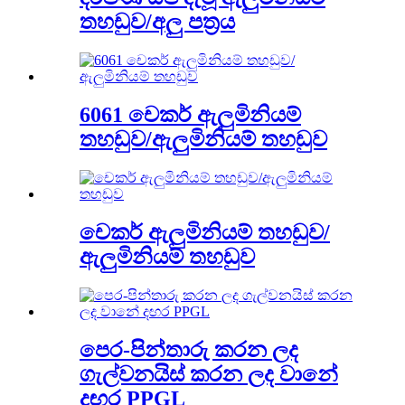
තහඩුව/අලු පත්‍රය
6061 චෙකර් ඇලුමිනියම්
තහඩුව/ඇලුමිනියම් තහඩුව
චෙකර් ඇලුමිනියම් තහඩුව/
ඇලුමිනියම් තහඩුව
පෙර-පින්තාරු කරන ලද
ගැල්වනයිස් කරන ලද වානේ
දඟර PPGL