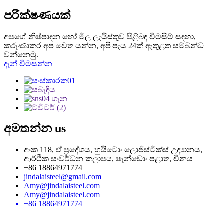
පරීක්ෂණයක්
අපගේ නිෂ්පාදන හෝ මිල ලැයිස්තුව පිළිබඳ විමසීම් සඳහා,
කරුණාකර අප වෙත යන්න, අපි පැය 24ක් ඇතුළත සම්බන්ධ
වන්නෙමු.
දැන් විමසන්න
අමතන්න
us
අංක 118, ඒ ප්‍රදේශය, හුයිටොං ලොජිස්ටික්ස් උද්‍යානය,
ආර්ථික සංවර්ධන කලාපය, ෂැන්ඩොං පළාත, චීනය
+86 18864971774
jindalaisteel@gmail.com
Amy@jindalaisteel.com
Amy@jindalaisteel.com
+86 18864971774