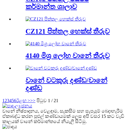
කර්මාන්ත ශාලාව
CZ121 පිත්තල හෙක්ස් තීරුව
4140 මිශ්‍ර ලෝහ වානේ තීරුව
වානේ වටකුරු දණ්ඩ/වානේ
දණ්ඩ
1
2
3
4
5
6
ඊළඟ >
>>
පිටුව 1 / 21
වානේ නිෂ්පාදනය, වෙළඳාම, සැකසීම සහ සැපයුම් බෙදාහැරීම
ඒකාබද්ධ කරන පුළුල් කණ්ඩායමක් ලෙස අපි වසර 15 කට වැඩි
කාලයක් වානේ කර්මාන්තයේ නියැලී සිටිමු.