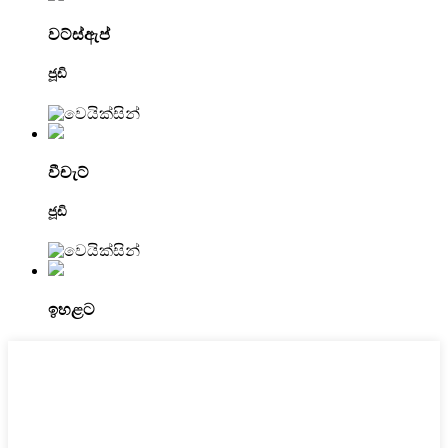
වට්ස්ඇප්
ජූඩි
වීචැට්
ජූඩි
ඉහළට