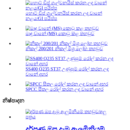
හොට් ඩිප් ගැල්වනයිස් කරන ලද වානේ
නළය/GI පයිප්ප
මෘදු වානේ (MS) කොටු කළ තහඩුව
නිකල් 200/201 නිකල් මිශ්‍ර ලෝහ තහඩුව
SS400 Q235 ST37 උණුසුම් රෝල් කරන ලද
වානේ දඟර
SPCC සීතල රෝල් කරන ලද වානේ දඟර
නිෂ්පාදන
දර්පණ ඔප දැමූ ඇලුමිනියම්