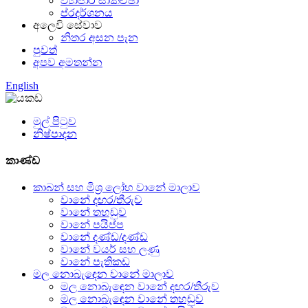
ව්‍යාපාර සාකච්ඡා
ප්රදර්ශනය
අලෙවි සේවාව
නිතර අසන පැන
පුවත්
අපව අමතන්න
English
මුල් පිටුව
නිෂ්පාදන
කාණ්ඩ
කාබන් සහ මිශ්‍ර ලෝහ වානේ මාලාව
වානේ දඟර/තීරුව
වානේ තහඩුව
වානේ පයිප්ප
වානේ දණ්ඩ/දණ්ඩ
වානේ වයර් සහ ලණු
වානේ පැතිකඩ
මල නොබැඳෙන වානේ මාලාව
මල නොබැඳෙන වානේ දඟර/තීරුව
මල නොබැඳෙන වානේ තහඩුව