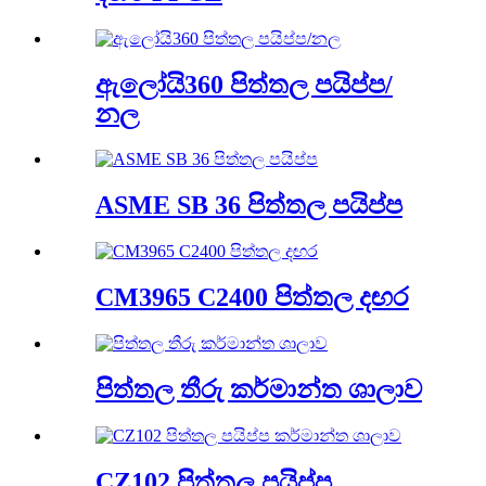
ඇලෝයි360 පිත්තල පයිප්ප/
නල
ASME SB 36 පිත්තල පයිප්ප
CM3965 C2400 පිත්තල දඟර
පිත්තල තීරු කර්මාන්ත ශාලාව
CZ102 පිත්තල පයිප්ප