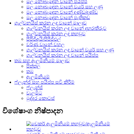
මල නොබැඳෙන වානේ පයිප්ප
මල නොබැඳෙන වානේ වයර් සහ ලණු
මල නොබැඳෙන වානේ දණ්ඩ/දණ්ඩ
මල නොබැඳෙන වානේ පැතිකඩ
ගැල්වනයිස් කරන ලද වානේ මාලාව
ගැල්වනයිස් කරන ලද වානේ දඟර/තීරුව
ගැල්වනයිස් කරන ලද තහඩුව
පීපීජීඅයි/පීපීජීඑල්
වර්ණ වානේ වහල
ගැල්වනයිස් කරන ලද වානේ වයර් සහ ලණු
ගැල්වනයිස් කරන ලද වානේ පයිප්ප
තඹ සහ ඇලුමිනියම් මාලාව
පිත්තල
තඹ
ඇලුමිනියම්
ෆ්ලැන්ජ් සහ පයිප්ප සවි කිරීම්
ෆ්ලැන්ජ්
වැලමිට
මුද්දර කොටස්
විශේෂාංග නිෂ්පාදන