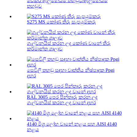
චෙකර් ඇලුමිනියම් තහඩුව/ඇලුමිනියම්
තහඩුව
S275 MS කෝණ තීරු සැපයුම්කරු
ගැල්වනයිස් කරන ලද කෝණ වානේ තීරු
කර්මාන්ත ශාලාව
සෙවිලි තහඩු සඳහා වෘත්තීය නිෂ්පාදක Ppgi
දඟර
RAL 3005 පෙර පින්තාරු කරන ලද
ගැල්වනයිස් කරන ලද වානේ දඟර
4140 මිශ්‍ර ලෝහ වානේ නළය සහ AISI 4140
නළය