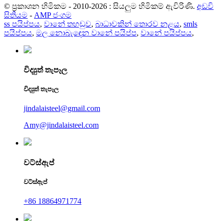
© ප්‍රකාශන හිමිකම - 2010-2026 : සියලුම හිමිකම් ඇවිරිණි.
අඩවි
සිතියම
-
AMP ජංගම
ss පයිප්පය
,
වානේ තහඩුව
,
බාධාවකින් තොරව නළය
,
smls
පයිප්පය
,
මල නොබැඳෙන වානේ පයිප්ප
,
වානේ පයිප්පය
,
විද්‍යුත් තැපෑල
විද්‍යුත් තැපෑල
jindalaisteel@gmail.com
Amy@jindalaisteel.com
වට්ස්ඇප්
වට්ස්ඇප්
+86 18864971774