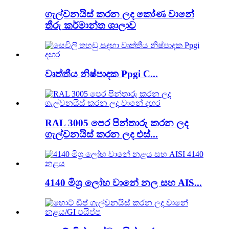
ගැල්වනයිස් කරන ලද කෝණ වානේ
තීරු කර්මාන්ත ශාලාව
වෘත්තීය නිෂ්පාදක Ppgi C...
RAL 3005 පෙර පින්තාරු කරන ලද
ගැල්වනයිස් කරන ලද එස්...
4140 මිශ්‍ර ලෝහ වානේ නල සහ AIS...