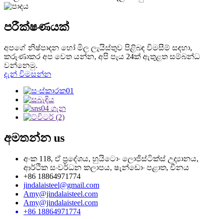
පරීක්ෂණයක්
අපගේ නිෂ්පාදන හෝ මිල ලැයිස්තුව පිළිබඳ විමසීම් සඳහා,
කරුණාකර අප වෙත යන්න, අපි පැය 24ක් ඇතුළත සම්බන්ධ
වන්නෙමු.
දැන් විමසන්න
අමතන්න
us
අංක 118, ඒ ප්‍රදේශය, හුයිටොං ලොජිස්ටික්ස් උද්‍යානය,
ආර්ථික සංවර්ධන කලාපය, ෂැන්ඩොං පළාත, චීනය
+86 18864971774
jindalaisteel@gmail.com
Amy@jindalaisteel.com
Amy@jindalaisteel.com
+86 18864971774