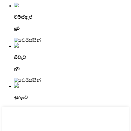
වට්ස්ඇප්
ජූඩි
වීචැට්
ජූඩි
ඉහළට