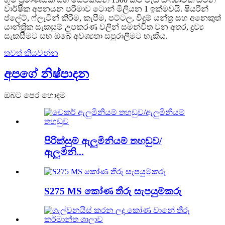
වාර්ෂික අපනයන පරිමාව ටොන් මිලියන 1 ඉක්මවයි. ෂියරින්
ප්ලේට්, ෆ්ලැටින් කිරීම, කැපීම, පට්ටල, විදුම් යන්ත්‍ර සහ අනෙකුත්
යාන්ත්‍රික සැකසුම් උපකරණ වලින් සමන්විත වන අතර, ද්‍රව්‍ය
සැකසීමට සහ ඔබේ අවශ්‍යතා සපුරාලීමට හැකිය.
තවත් කියවන්න
අපගේ නිෂ්පාදන
ඔබට පෙර හොඳම
පිරික්සුම් ඇලුමිනියම් තහඩුව/
ඇලුමිනි...
S275 MS කෝණ තීරු සැපයුම්කරු