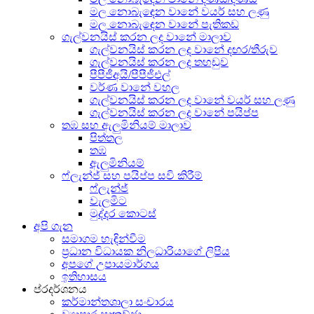
මල නොබැඳෙන වානේ වයර් සහ ලණු
මල නොබැඳෙන වානේ පැතිකඩ
ගැල්වනයිස් කරන ලද වානේ මාලාව
ගැල්වනයිස් කරන ලද වානේ දඟර/තීරුව
ගැල්වනයිස් කරන ලද තහඩුව
පීපීජීඅයි/පීපීජීඑල්
වර්ණ වානේ වහල
ගැල්වනයිස් කරන ලද වානේ වයර් සහ ලණු
ගැල්වනයිස් කරන ලද වානේ පයිප්ප
තඹ සහ ඇලුමිනියම් මාලාව
පිත්තල
තඹ
ඇලුමිනියම්
ෆ්ලැන්ජ් සහ පයිප්ප සවි කිරීම්
ෆ්ලැන්ජ්
වැලමිට
මුද්දර කොටස්
අපි ගැන
සමාගම හැඳින්වීම
ප්‍රධාන විධායක නිලධාරියාගේ ලිපිය
අපගේ උපායමාර්ගය
ඉතිහාසය
ප්රදර්ශනය
කර්මාන්තශාලා සංචාරය