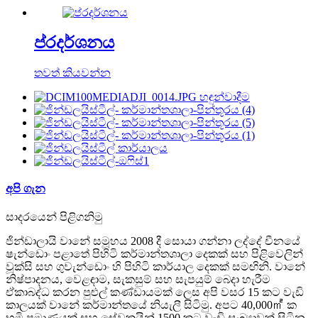
ප්රදර්ශනය
තවත් කියවන්න
අපි ගැන
සාදරයෙන් පිළිගනිමු
ජින්ඩාලායි වානේ සමූහය 2008 දී සොයා ගන්නා ලද්දේ චීනයේ
ෂැන්ඩොං පළාතේ පිහිටි කර්මාන්තශාලා දෙකක් සහ පිළිවෙලින්
වූක්සි සහ ගුවැන්ඩොං හි පිහිටි කාර්යාල දෙකක් සමඟිනි. වානේ
නිෂ්පාදනය, වෙළඳාම, සැකසුම් සහ සැපයුම් බෙදා හැරීම
ඒකාබද්ධ කරන පුළුල් කණ්ඩායමක් ලෙස අපි වසර 15 කට වැඩි
කාලයක් වානේ කර්මාන්තයේ නියැලී සිටිමු. අපට 40,000㎡ ක
භූමි ප්‍රමාණයක් සහ සේවකයින් 1500 කට වැඩි සංඛ්‍යාවක් සිටින