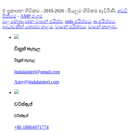
© ප්‍රකාශන හිමිකම - 2010-2026 : සියලුම හිමිකම් ඇවිරිණි.
අඩවි
සිතියම
-
AMP ජංගම
මල නොබැඳෙන වානේ පයිප්ප
,
smls පයිප්පය
,
ss පයිප්පය
,
බාධාවකින් තොරව නළය
,
වානේ පයිප්පය
,
වානේ තහඩුව
,
විද්‍යුත් තැපෑල
විද්‍යුත් තැපෑල
jindalaisteel@gmail.com
Amy@jindalaisteel.com
වට්ස්ඇප්
වට්ස්ඇප්
+86 18864971774