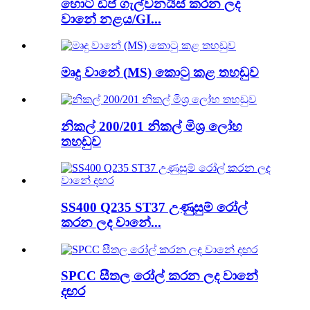
හොට් ඩිප් ගැල්වනයිස් කරන ලද
වානේ නළය/GI...
මෘදු වානේ (MS) කොටු කළ තහඩුව
නිකල් 200/201 නිකල් මිශ්‍ර ලෝහ
තහඩුව
SS400 Q235 ST37 උණුසුම් රෝල්
කරන ලද වානේ...
SPCC සීතල රෝල් කරන ලද වානේ
දඟර