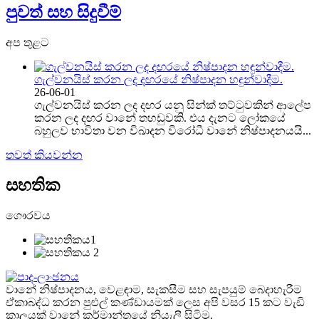
පුවත් සහ සිදුවීම්
අප තුළට
ගැල්වනයිස් කරන ලද දඟරයේ නිෂ්පාදන හඳුන්වාදීම.
26-06-01
ගැල්වනයිස් කරන ලද දඟර යනු සින්ක් තට්ටුවකින් ආලේප
කරන ලද දඟර වානේ තහඩුවකි. එය දැනට ලෝකයේ
බහුලව භාවිතා වන විඛාදන විරෝධී වානේ නිෂ්පාදනයයි...
තවත් කියවන්න
සහතික
ගෞරවය
වානේ නිෂ්පාදනය, වෙළඳාම, සැකසීම සහ සැපයුම් බෙදාහැරීම
ඒකාබද්ධ කරන පුළුල් කණ්ඩායමක් ලෙස අපි වසර 15 කට වැඩි
කාලයක් වානේ කර්මාන්තයේ නියැලී සිටිමු.