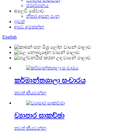
ව්‍යාපාර සාකච්ඡා
ප්රදර්ශනය
අලෙවි සේවාව
නිතර අසන පැන
පුවත්
අපව අමතන්න
English
කර්මාන්තශාලා සංචාරය
තවත් කියවන්න
ව්‍යාපාර සාකච්ඡා
තවත් කියවන්න