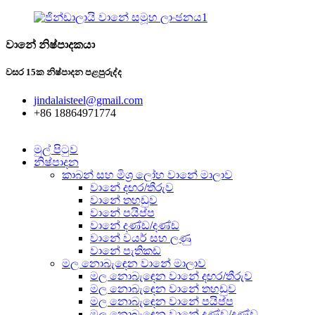
වානේ නිෂ්පාදකයා
වසර 15ක නිෂ්පාදන පළපුරුද්ද
jindalaisteel@gmail.com
+86 18864971774
මුල් පිටුව
නිෂ්පාදන
කාබන් සහ මිශ්‍ර ලෝහ වානේ මාලාව
වානේ දඟර/තීරුව
වානේ තහඩුව
වානේ පයිප්ප
වානේ දණ්ඩ/දණ්ඩ
වානේ වයර් සහ ලණු
වානේ පැතිකඩ
මල නොබැඳෙන වානේ මාලාව
මල නොබැඳෙන වානේ දඟර/තීරුව
මල නොබැඳෙන වානේ තහඩුව
මල නොබැඳෙන වානේ පයිප්ප
මල නොබැඳෙන වානේ දණ්ඩ/දණ්ඩ