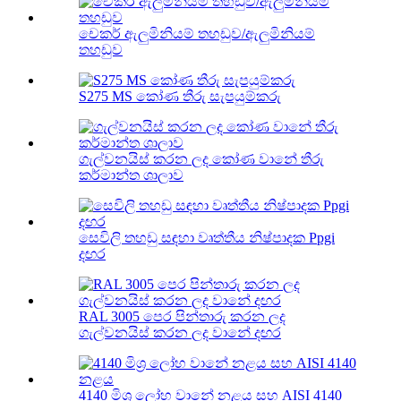
චෙකර් ඇලුමිනියම් තහඩුව/ඇලුමිනියම්
තහඩුව
S275 MS කෝණ තීරු සැපයුම්කරු
ගැල්වනයිස් කරන ලද කෝණ වානේ තීරු
කර්මාන්ත ශාලාව
සෙවිලි තහඩු සඳහා වෘත්තීය නිෂ්පාදක Ppgi
දඟර
RAL 3005 පෙර පින්තාරු කරන ලද
ගැල්වනයිස් කරන ලද වානේ දඟර
4140 මිශ්‍ර ලෝහ වානේ නළය සහ AISI 4140