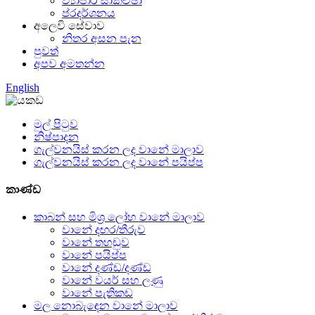
ව්‍යාපාර සාකච්ඡා
ප්රදර්ශනය
අලෙවි සේවාව
නිතර අසන පැන
පුවත්
අපව අමතන්න
English
මුල් පිටුව
නිෂ්පාදන
ගැල්වනයිස් කරන ලද වානේ මාලාව
ගැල්වනයිස් කරන ලද වානේ පයිප්ප
කාණ්ඩ
කාබන් සහ මිශ්‍ර ලෝහ වානේ මාලාව
වානේ දඟර/තීරුව
වානේ තහඩුව
වානේ පයිප්ප
වානේ දණ්ඩ/දණ්ඩ
වානේ වයර් සහ ලණු
වානේ පැතිකඩ
මල නොබැඳෙන වානේ මාලාව