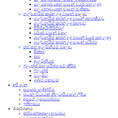
මල නොබැඳෙන වානේ වයර් සහ ලණු
මල නොබැඳෙන වානේ පැතිකඩ
ගැල්වනයිස් කරන ලද වානේ මාලාව
ගැල්වනයිස් කරන ලද වානේ දඟර/තීරුව
ගැල්වනයිස් කරන ලද තහඩුව
පීපීජීඅයි/පීපීජීඑල්
වර්ණ වානේ වහල
ගැල්වනයිස් කරන ලද වානේ වයර් සහ ලණු
ගැල්වනයිස් කරන ලද වානේ පයිප්ප
තඹ සහ ඇලුමිනියම් මාලාව
පිත්තල
තඹ
ඇලුමිනියම්
ෆ්ලැන්ජ් සහ පයිප්ප සවි කිරීම්
ෆ්ලැන්ජ්
වැලමිට
මුද්දර කොටස්
අපි ගැන
සමාගම හැඳින්වීම
ප්‍රධාන විධායක නිලධාරියාගේ ලිපිය
අපගේ උපායමාර්ගය
ඉතිහාසය
ප්රදර්ශනය
කර්මාන්තශාලා සංචාරය