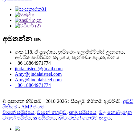
අමතන්න
us
අංක 118, ඒ ප්‍රදේශය, හුයිටොං ලොජිස්ටික්ස් උද්‍යානය,
ආර්ථික සංවර්ධන කලාපය, ෂැන්ඩොං පළාත, චීනය
+86 18864971774
jindalaisteel@gmail.com
Amy@jindalaisteel.com
Amy@jindalaisteel.com
+86 18864971774
© ප්‍රකාශන හිමිකම - 2010-2026 : සියලුම හිමිකම් ඇවිරිණි.
අඩවි
සිතියම
-
AMP ජංගම
වානේ පයිප්පය
,
වානේ තහඩුව
,
smls පයිප්පය
,
මල නොබැඳෙන
වානේ පයිප්ප
,
ss පයිප්පය
,
බාධාවකින් තොරව නළය
,