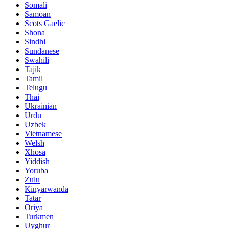
Somali
Samoan
Scots Gaelic
Shona
Sindhi
Sundanese
Swahili
Tajik
Tamil
Telugu
Thai
Ukrainian
Urdu
Uzbek
Vietnamese
Welsh
Xhosa
Yiddish
Yoruba
Zulu
Kinyarwanda
Tatar
Oriya
Turkmen
Uyghur