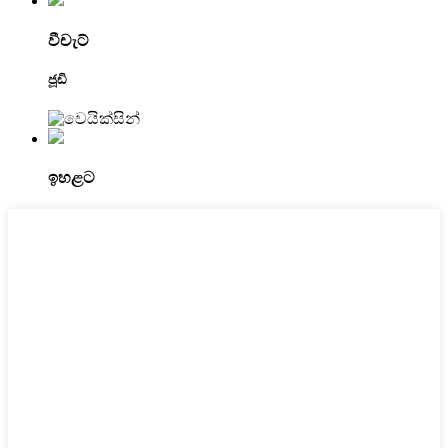
වීචැට්
ජූඩි
ඉහළට