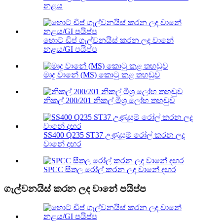
නළය
හොට් ඩිප් ගැල්වනයිස් කරන ලද වානේ
නළය/GI පයිප්ප
මෘදු වානේ (MS) කොටු කළ තහඩුව
නිකල් 200/201 නිකල් මිශ්‍ර ලෝහ තහඩුව
SS400 Q235 ST37 උණුසුම් රෝල් කරන ලද
වානේ දඟර
SPCC සීතල රෝල් කරන ලද වානේ දඟර
ගැල්වනයිස් කරන ලද වානේ පයිප්ප