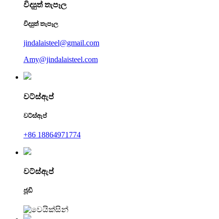
විද්‍යුත් තැපෑල
විද්‍යුත් තැපෑල
jindalaisteel@gmail.com
Amy@jindalaisteel.com
වට්ස්ඇප්
වට්ස්ඇප්
+86 18864971774
වට්ස්ඇප්
ජූඩි