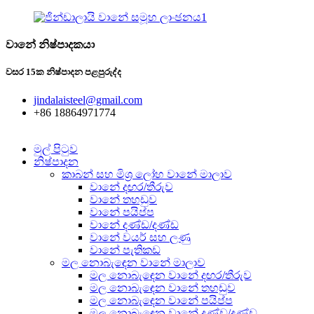
වානේ නිෂ්පාදකයා
වසර 15ක නිෂ්පාදන පළපුරුද්ද
jindalaisteel@gmail.com
+86 18864971774
මුල් පිටුව
නිෂ්පාදන
කාබන් සහ මිශ්‍ර ලෝහ වානේ මාලාව
වානේ දඟර/තීරුව
වානේ තහඩුව
වානේ පයිප්ප
වානේ දණ්ඩ/දණ්ඩ
වානේ වයර් සහ ලණු
වානේ පැතිකඩ
මල නොබැඳෙන වානේ මාලාව
මල නොබැඳෙන වානේ දඟර/තීරුව
මල නොබැඳෙන වානේ තහඩුව
මල නොබැඳෙන වානේ පයිප්ප
මල නොබැඳෙන වානේ දණ්ඩ/දණ්ඩ