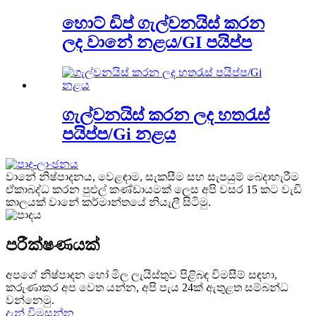
හොට් ඩිප් ගැල්වනයිස් කරන
ලද වානේ නළය/GI පයිප්ප
ගැල්වනයිස් කරන ලද හතරැස්
පයිප්ප/Gi නළය
වානේ නිෂ්පාදනය, වෙළඳාම, සැකසීම සහ සැපයුම් බෙදාහැරීම
ඒකාබද්ධ කරන පුළුල් කණ්ඩායමක් ලෙස අපි වසර 15 කට වැඩි
කාලයක් වානේ කර්මාන්තයේ නියැලී සිටිමු.
පරීක්ෂණයක්
අපගේ නිෂ්පාදන හෝ මිල ලැයිස්තුව පිළිබඳ විමසීම් සඳහා,
කරුණාකර අප වෙත යන්න, අපි පැය 24ක් ඇතුළත සම්බන්ධ
වන්නෙමු.
දැන් විමසන්න