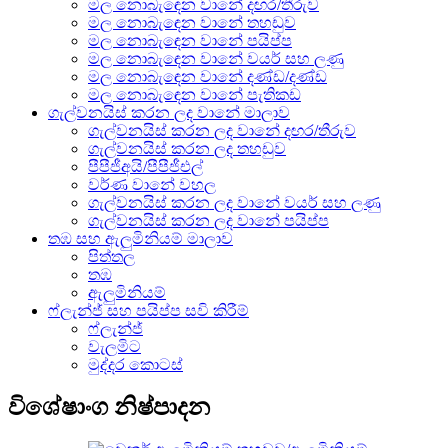
මල නොබැඳෙන වානේ දඟර/තීරුව
මල නොබැඳෙන වානේ තහඩුව
මල නොබැඳෙන වානේ පයිප්ප
මල නොබැඳෙන වානේ වයර් සහ ලණු
මල නොබැඳෙන වානේ දණ්ඩ/දණ්ඩ
මල නොබැඳෙන වානේ පැතිකඩ
ගැල්වනයිස් කරන ලද වානේ මාලාව
ගැල්වනයිස් කරන ලද වානේ දඟර/තීරුව
ගැල්වනයිස් කරන ලද තහඩුව
පීපීජීඅයි/පීපීජීඑල්
වර්ණ වානේ වහල
ගැල්වනයිස් කරන ලද වානේ වයර් සහ ලණු
ගැල්වනයිස් කරන ලද වානේ පයිප්ප
තඹ සහ ඇලුමිනියම් මාලාව
පිත්තල
තඹ
ඇලුමිනියම්
ෆ්ලැන්ජ් සහ පයිප්ප සවි කිරීම්
ෆ්ලැන්ජ්
වැලමිට
මුද්දර කොටස්
විශේෂාංග නිෂ්පාදන